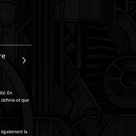
re
ité. En
 définie et que
t également la