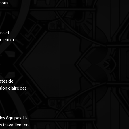
 nous
ns et
ciente et
ates de
sion claire des
es équipes. Ils
s travaillent en