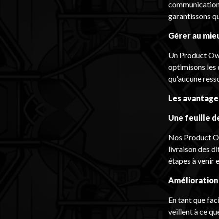
communication e
garantissons qu
Gérer au mie
Un Product Own
optimisons les 
qu'aucune resso
Les avantages
Une feuille de
Nos Product Own
livraison des d
étapes à venir e
Amélioration 
En tant que fac
veillent à ce qu